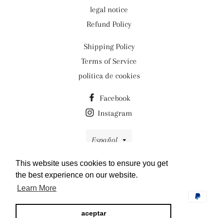
legal notice
Refund Policy
Shipping Policy
Terms of Service
politica de cookies
Facebook
Instagram
Idioma
Español
This website uses cookies to ensure you get
© 2026,
Las Almaritas by Mai
the best experience on our website.
Tecnología de Shopify
Learn More
Métodos
de
aceptar